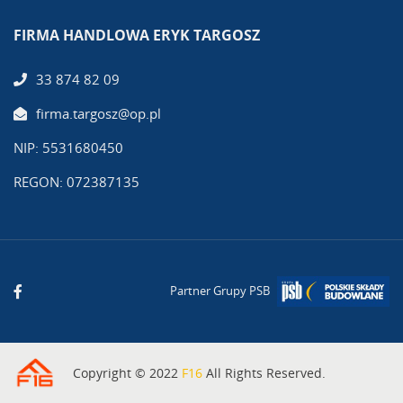
FIRMA HANDLOWA ERYK TARGOSZ
33 874 82 09
firma.targosz@op.pl
NIP: 5531680450
REGON: 072387135
Partner Grupy PSB
Copyright © 2022
F16
All Rights Reserved.