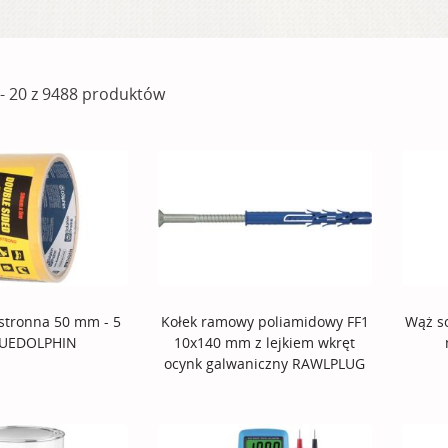
- 20 z 9488 produktów
tronna 50 mm - 5
Kołek ramowy poliamidowy FF1
Wąż so
UEDOLPHIN
10x140 mm z lejkiem wkręt
ocynk galwaniczny RAWLPLUG