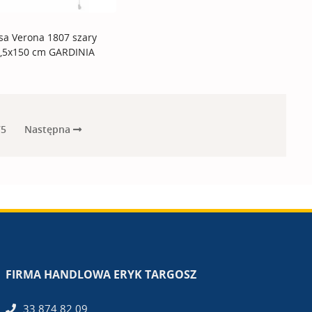
isa Verona 1807 szary
,5x150 cm GARDINIA
Następna
75
FIRMA HANDLOWA ERYK TARGOSZ
33 874 82 09