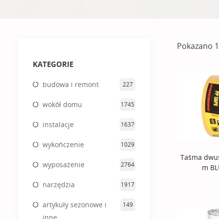
Pokazano 1
KATEGORIE
budowa i remont
227
wokół domu
1745
instalacje
1637
wykończenie
1029
Taśma dwus
wyposażenie
2764
m BL
narzędzia
1917
artykuły sezonowe i
149
inne