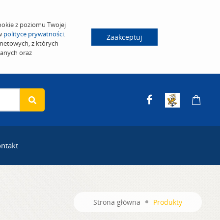
ookie z poziomu Twojej
 w
polityce prywatności
.
Zaakceptuj
netowych, z których
wanych oraz
ntakt
Strona główna
Produkty