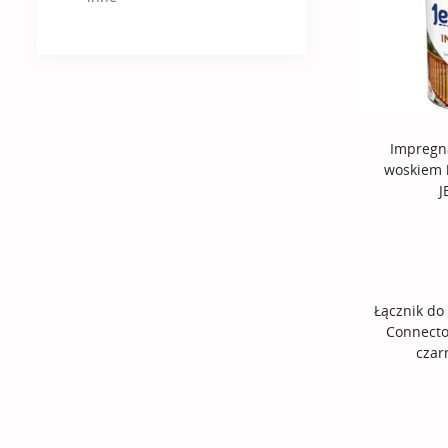
Impregn
woskiem 
J
Łącznik d
Connecto
cza