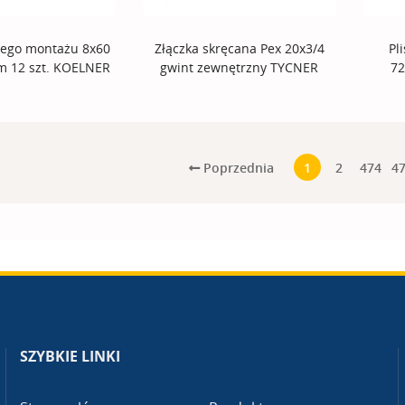
iego montażu 8x60
Złączka skręcana Pex 20x3/4
Pl
m 12 szt. KOELNER
gwint zewnętrzny TYCNER
72
Poprzednia
1
2
474
4
SZYBKIE LINKI