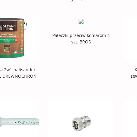
Pałeczki przeciw komarom 4
szt. BROS
ca 2w1 palisander
K
5 L DREWNOCHRON
ze