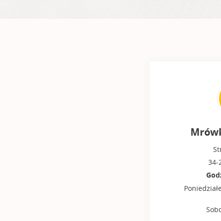
Mrówk
St
34-
Godz
Poniedziałe
Sobo