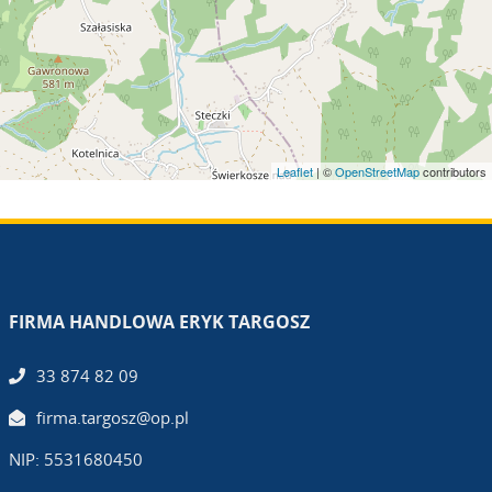
Leaflet
| ©
OpenStreetMap
contributors
FIRMA HANDLOWA ERYK TARGOSZ
33 874 82 09
firma.targosz@op.pl
NIP: 5531680450