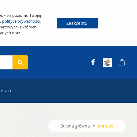
ookie z poziomu Twojej
 w
polityce prywatności
.
Zaakceptuj
netowych, z których
wanych oraz
ntakt
Strona główna
Kontakt