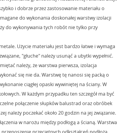
zybko i dobrze przez zastosowanie materiału o
wymagane do wykonania doskonałej warstwy izolacji
uży do wykonywania tych robót nie tylko przy
metale. Użycie materiału jest bardzo łatwe i wymaga
związane, "głuche" należy usunąć a ubytki wypełnić.
miętać należy, że warstwa pierwsza, izolacja
konać się nie da. Warstwę tę nanosi się packą o
ykonanie ciągłej opaski wywiniętej na ściany. W
cokołowych. W każdym przypadku ten szczegół ma być
zczelne połączenie słupków balustrad oraz obróbek
zej należy poczekać około 20 godzin na jej związanie.
łączenia w narożu między podłogą a ścianą. Warstwa
na przenoszenie przeciętnych odkształceń podłoża,