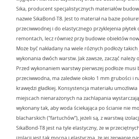
Sika, producent specjalistycznych materiałów budow
nazwie SikaBond-T8. Jest to materiał na bazie poliu
przeciwwodnej i do elastycznego przyklejenia płytek 
remontach, lecz również przy budowie obiektów now
Może być nakładany na wiele różnych podłoży takich 
wykonania dwóch warstw. Jak zawsze, zacząć należy od
Przed wykonaniem warstwy pierwszej podłoże musi być 
przeciwwodna, ma zaledwie około 1 mm grubości i na
krawędzi gładkiej. Konsystencja materiału umożliwia
miejscach nienarażonych na zachlapania wystarczają
wykonany tak, aby woda ściekająca po ścianie nie m
blacharskich ("fartuchów"), jeżeli są, z warstwą izo
SikaBond-T8 jest na tyle elastyczny, że w przecięt
izolacji jest tak mocna i elastyczna, że jej zerwani