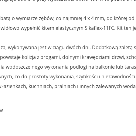
tą o wymiarze zębów, co najmniej 4 x 4 mm, do której od ra
awidłowo wypełnić kitem elastycznym Sikaflex-11FC. Kit ten
łoża, wykonywana jest w ciągu dwóch dni. Dodatkową zaletą 
ie powstaje kolizja z progami, dolnymi krawędziami drzwi, sc
enia wodoszczelnego wykonania podłogi na balkonie lub tara
nych, co do prostoty wykonania, szybkości i niezawodności
łazienkach, kuchniach, pralniach i innych zalewanych woda
ów