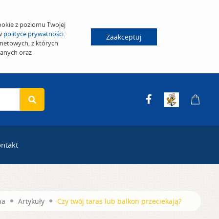
ookie z poziomu Twojej
 w
polityce prywatności
.
Zaakceptuj
netowych, z których
wanych oraz
ntakt
na
Artykuły
Czy twój taras lub balkon przeciekają?