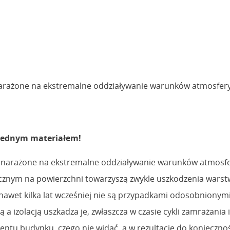
 narażone na ekstremalne oddziaływanie warunków atmosfer
k jednym materiałem!
kle narażone na ekstremalne oddziaływanie warunków atmosf
ocznym na powierzchni towarzyszą zwykle uszkodzenia warstw 
nawet kilka lat wcześniej nie są przypadkami odosobnionymi
 a izolacją uszkadza je, zwłaszcza w czasie cykli zamrażani
mentu budynku, czego nie widać, a w rezultacie do konieczno