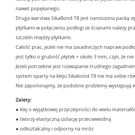
nawet popękanego.
Druga warstwa SikaBond-T8 jest nanoszona packą zęba
płytkami w połączeniu podłogi ze ścianami należy pr
szczelin między płytkami.
Całość prac, jeżeli nie ma zasadniczych napraw pod
jest tylko o grubość płytek + około 3 mm, czyli, że n
Jeżeli potrzebne jest rozwiązanie trudnego zagadni
system oparty na kleju Sikabond-T8 nie ma sobie rów
Nie zapominajmy, że podobne problemy występują w 
Zalety:
● klej o wyjątkowej przyczepności do wielu materiał
● tworzy elastyczną izolację przeciwwodną
● odkształcalny i odporny na mróz