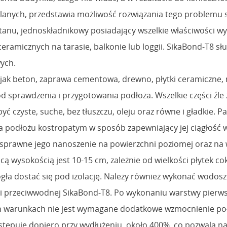
lanych, przedstawia możliwość rozwiązania tego problemu s
retanu, jednoskładnikowy posiadający wszelkie właściwości 
ceramicznych na tarasie, balkonie lub loggii. SikaBond-T8 sł
ych.
jak beton, zaprawa cementowa, drewno, płytki ceramiczne, 
 sprawdzenia i przygotowania podłoża. Wszelkie części źle 
czyste, suche, bez tłuszczu, oleju oraz równe i gładkie. Pa
 podłożu kostropatym w sposób zapewniający jej ciągłość wy
 sprawne jego nanoszenie na powierzchni poziomej oraz na w
cą wysokością jest 10-15 cm, zależnie od wielkości płytek 
ogła dostać się pod izolację. Należy również wykonać wodos
lacji przeciwwodnej SikaBond-T8. Po wykonaniu warstwy pierws
nych warunkach nie jest wymagane dodatkowe wzmocnienie po
e następuje dopiero przy wydłużeniu, około 400%, co pozwala 